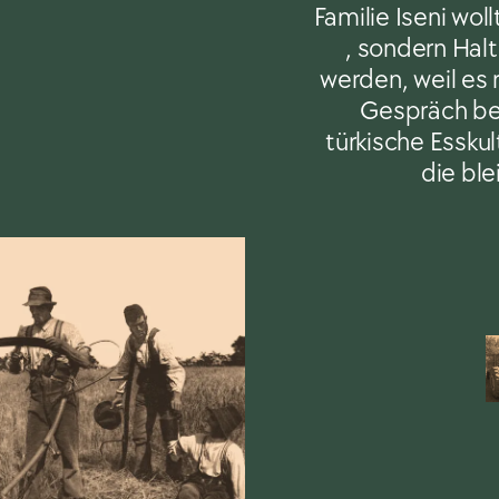
Familie Iseni wo
, sondern Halt
werden, weil es r
Gespräch beg
türkische Essku
die ble