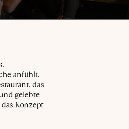
s.
che anfühlt.
staurant, das 
und gelebte 
 das Konzept 