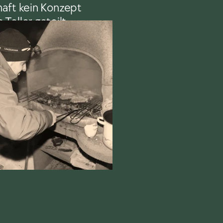
aft kein Konzept 
Teller geteilt 
Was am Tisch als 
brücken, das 
zusammenbringt, 
ür alle.