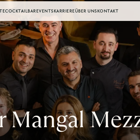
TE
COCKTAILBAR
EVENTS
KARRIERE
ÜBER UNS
KONTAKT
r Mangal Mezze