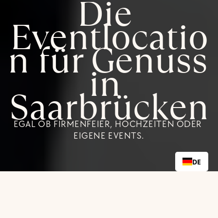
Die 
Eventlocatio
n für Genuss 
in 
Saarbrücken
EGAL OB FIRMENFEIER, HOCHZEITEN ODER 
EIGENE EVENTS.
DE