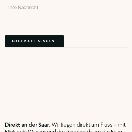
 NACHRICHT SENDEN
D
e
r
A
b
e
n
d
b
e
g
i
n
n
t
n
i
c
h
t
a
m
T
i
s
c
h
–
s
o
n
d
e
r
n
a
u
f
d
e
m
W
e
g
Direkt an der Saar. 
Wir liegen direkt am Fluss – mit 
z
u
u
n
s
.