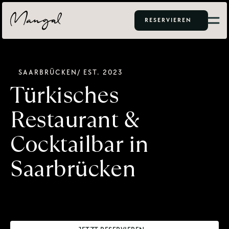
RESERVIEREN
SAARBRÜCKEN
/ EST. 2023
Türkisches
Restaurant
&
Cocktailbar
in
Saarbrücken
Essen wie bei 
echten Freunden aus der Türkei
. Mit dem 
Mangal-Sharing-Konzept:
 Mezze zum Teilen, Grill-Spezialitäten 
und Cocktails, die man so in Saarbrücken noch nie getrunken 
hat. 